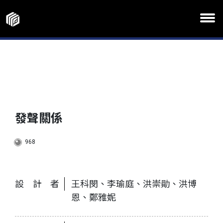
發聲關係
968
設計者
王科閔、李瑜庭、洪崇勛、洪博
恩、鄭雅妮