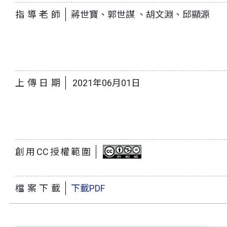
指導老師
蔣世寶、郭世謀 、胡文淵、邱顯源
上傳日期
2021年06月01日
創用CC授權範圍
檔案下載
下載PDF