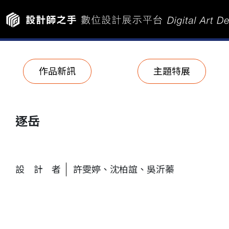
作品新訊
主題特展
逐岳
設計者
許雯婷、沈柏誼、吳沂蓁