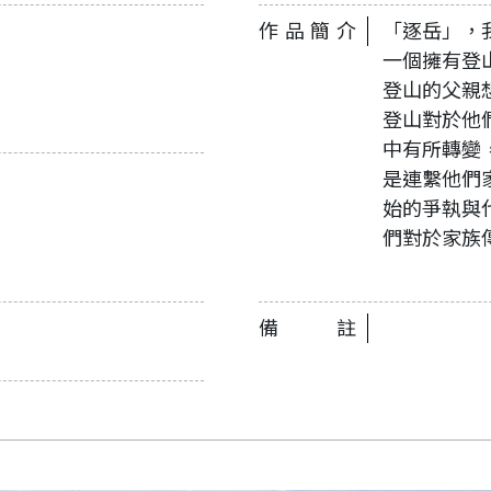
作品簡介
「逐岳」，
一個擁有登
登山的父親
登山對於他
中有所轉變
是連繫他們
始的爭執與
們對於家族
備註