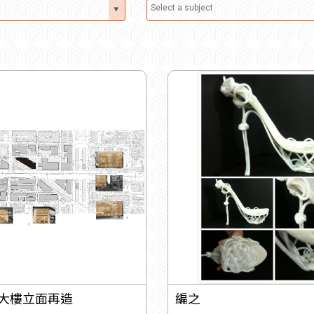
舊大樓立面再造
編之