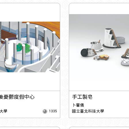
t-產後憂鬱度假中心
手工製皂
卜馨儀
大學
國立臺北科技大學
1335