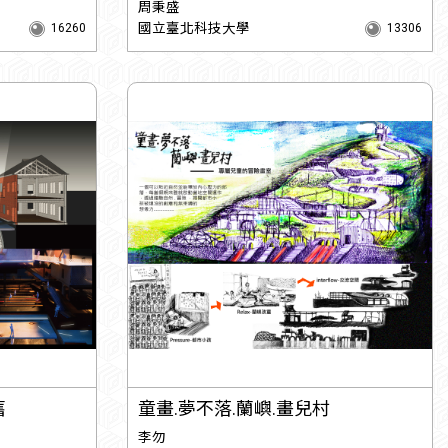
周秉盛
國立臺北科技大學
16260
13306
舊
童畫.夢不落.蘭嶼.畫兒村
李勿