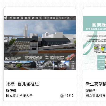
拓樸–舊北城樞紐
新生高架
羅任翔
游佩榕
國立臺北科技大學
國立臺北科技
19315