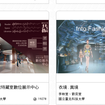
館特藏室數位展示中心
衣境 . 異境
李映萱、劉奕萱
大學
國立臺北科技大學
19278