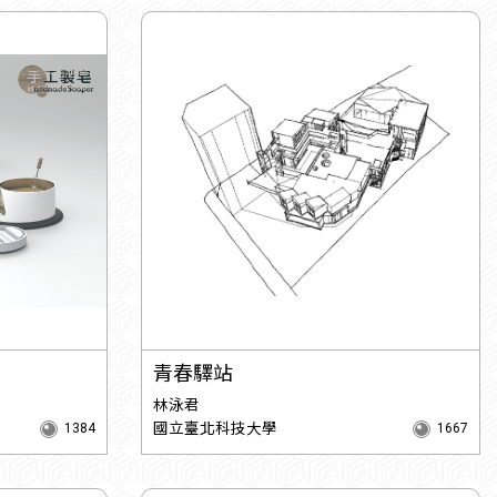
青春驛站
林泳君
國立臺北科技大學
1384
1667