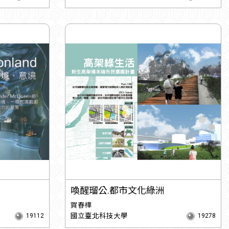
喚醒瑠公.都市文化綠洲
賀春樺
國立臺北科技大學
19112
19278