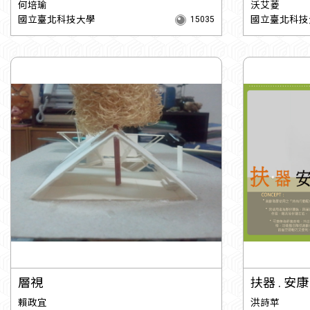
何培瑜
沃艾菱
國立臺北科技大學
國立臺北科技
15035
層視
扶器 . 安康
賴政宜
洪詩苹