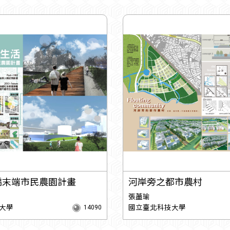
橋末端市民農園計畫
河岸旁之都市農村
張藎瑜
大學
國立臺北科技大學
14090