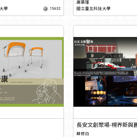
謝慕瑾
大學
國立臺北科技大學
15632
長安文創聚場-視界新與
蘇修白