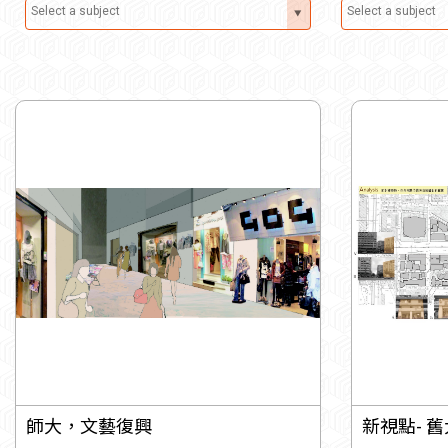
師大，文藝復興
新視點- 